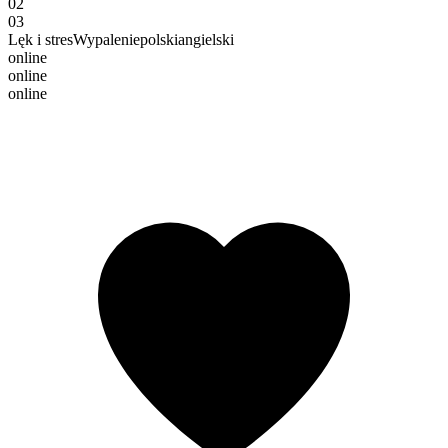
02
03
Lęk i stres
Wypalenie
polski
angielski
online
online
online