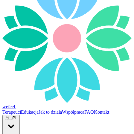
wefeel
.
Terapeuci
Edukacja
Jak to działa
Współpraca
FAQ
Kontakt
🇵🇱
PL