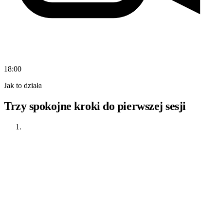
18:00
Jak to działa
Trzy spokojne kroki do pierwszej sesji
01
Przeglądaj
Otwórz katalog zweryfikowanych terapeutów. Filtruj po
specjalizacji, języku i strefie czasowej, aż znajdziesz właściwe
osoby.
Lęk i stres
Wypalenie
polski
angielski