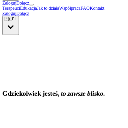
Zaloguj
Dołącz
Terapeuci
Edukacja
Jak to działa
Współpraca
FAQ
Kontakt
Zaloguj
Dołącz
🇵🇱
PL
Gdziekolwiek jesteś,
to zawsze blisko
.