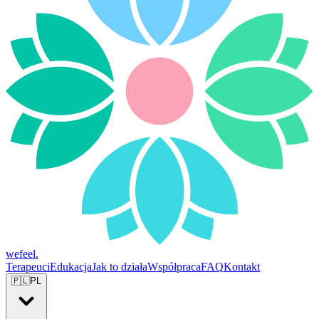
wefeel
.
Terapeuci
Edukacja
Jak to działa
Współpraca
FAQ
Kontakt
🇵🇱
PL