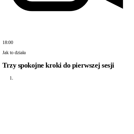
18:00
Jak to działa
Trzy spokojne kroki do pierwszej sesji
01
Przeglądaj
Otwórz katalog zweryfikowanych terapeutów. Filtruj po
specjalizacji, języku i strefie czasowej, aż znajdziesz właściwe
osoby.
Lęk i stres
Wypalenie
polski
angielski