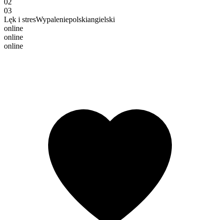
02
03
Lęk i stres
Wypalenie
polski
angielski
online
online
online