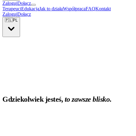
Zaloguj
Dołącz
Terapeuci
Edukacja
Jak to działa
Współpraca
FAQ
Kontakt
Zaloguj
Dołącz
🇵🇱
PL
Gdziekolwiek jesteś,
to zawsze blisko
.