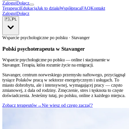
Zaloguj
Dołącz
Terapeuci
Edukacja
Jak to działa
Współpraca
FAQ
Kontakt
Zaloguj
Dołącz
🇵🇱
PL
Wsparcie psychologiczne po polsku · Stavanger
Polski psychoterapeuta w Stavanger
Wsparcie psychologiczne po polsku — online i stacjonarnie w
Stavanger. Terapia, która rozumie życie na emigracji.
Stavanger, centrum norweskiego przemysłu naftowego, przyciągnął
tysiące Polaków pracą w sektorze energetycznym i usługach. To
miasto dobrobytu, ale i intensywnej, wymagającej pracy — często
zmianowej, z dala od rodziny. Zmęczenie, stres i tęsknota to częste
doświadczenia. Jesteśmy tutaj, po polsku, online z każdego miejsca.
Zobacz terapeutów
→
Nie wiesz od czego zacząć?