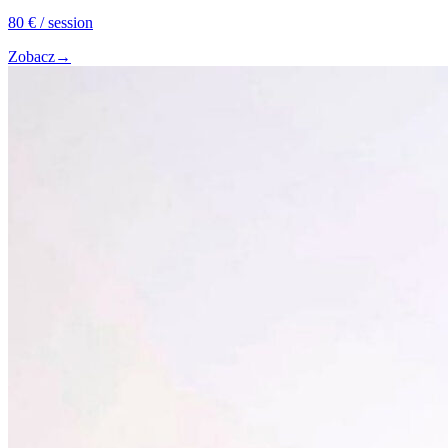
80
€
/ session
Zobacz
→