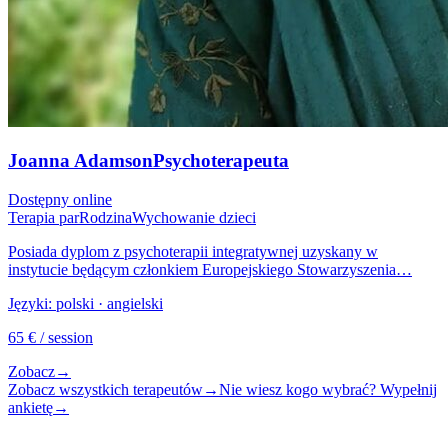
Joanna Adamson
Psychoterapeuta
Dostępny online
Terapia par
Rodzina
Wychowanie dzieci
Posiada dyplom z psychoterapii integratywnej uzyskany w
instytucie będącym członkiem Europejskiego Stowarzyszenia…
Języki:
polski · angielski
65
€
/ session
Zobacz
→
Zobacz wszystkich terapeutów
→
Nie wiesz kogo wybrać? Wypełnij
ankietę
→