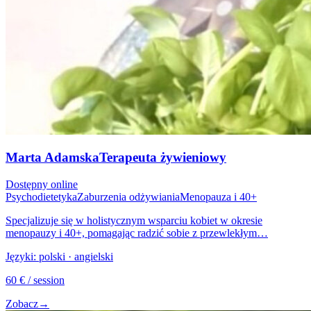
Marta Adamska
Terapeuta żywieniowy
Dostępny online
Psychodietetyka
Zaburzenia odżywiania
Menopauza i 40+
Specjalizuje się w holistycznym wsparciu kobiet w okresie
menopauzy i 40+, pomagając radzić sobie z przewlekłym…
Języki:
polski · angielski
60
€
/ session
Zobacz
→