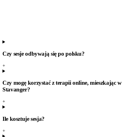
Nagły wypadek, zagrożenie życia (Norwegia)
113
(pogotowie) lub 112
Mental Helse Hjelpetelefonen — wsparcie w kryzysie,
całodobowo i anonimowo
116 123
Dyżur lekarski (legevakt)
116 117
Czy sesje odbywają się po polsku?
+
Czy mogę korzystać z terapii online, mieszkając w
Stavanger?
+
Ile kosztuje sesja?
+