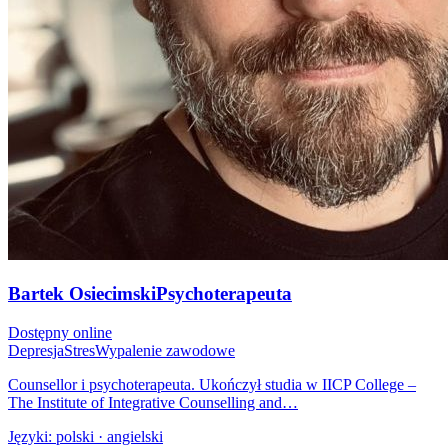
Bartek Osiecimski
Psychoterapeuta
Dostępny online
Depresja
Stres
Wypalenie zawodowe
Counsellor i psychoterapeuta. Ukończył studia w IICP College –
The Institute of Integrative Counselling and…
Języki:
polski · angielski