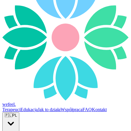
wefeel
.
Terapeuci
Edukacja
Jak to działa
Współpraca
FAQ
Kontakt
🇵🇱
PL