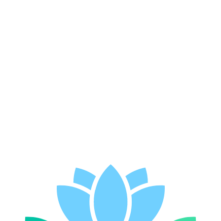
Zobacz terapeutów
→
Dla specjalistów
Jesteś polskojęzycznym terapeutą
obsługującym polskojęzycznych klientów w
Brazylii?
Dołącz do Wefeel i docieraj do Polaków szukających wsparcia w
ojczystym języku, gdziekolwiek mieszkają. Prowadź sesje online,
buduj swój profil i dziel się wiedzą ze społecznością
polskojęzyczną.
Dołącz do Wefeel
→