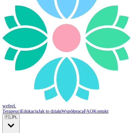
wefeel
.
Terapeuci
Edukacja
Jak to działa
Współpraca
FAQ
Kontakt
🇵🇱
PL