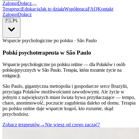
Zaloguj
Dołącz
Terapeuci
Edukacja
Jak to działa
Współpraca
FAQ
Kontakt
Zaloguj
Dołącz
🇵🇱
PL
Wsparcie psychologiczne po polsku · São Paulo
Polski psychoterapeuta w São Paulo
Wsparcie psychologiczne po polsku online — dla Polaków i osób
polskojęzycznych w São Paulo. Terapia, która rozumie życie na
emigracji.
São Paulo, gigantyczna metropolia i gospodarcze serce Brazylii,
przyciąga Polaków możliwościami zawodowymi. Ale życie w
jednym z największych miast świata bywa przytłaczające — tempo,
chaos, anonimowość, poczucie zagubienia daleko od domu. Terapia
po polsku online daje wsparcie kogoś, kto rozumie, skąd
przychodzisz.
Zobacz terapeutów
→
Nie wiesz od czego zacząć?