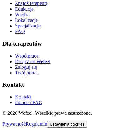
Znajdź terapeutę
Edukacja
Wiedza
Lokalizacje
Specjalizacje
FAQ
Dla terapeutów
Współpraca
Dołącz do Wefeel
Zaloguj się
Twój portal
Kontakt
Kontakt
Pomoc i FAQ
©
2026
Wefeel.
Wszelkie prawa zastrzeżone
.
Prywatność
Regulamin
Ustawienia cookies