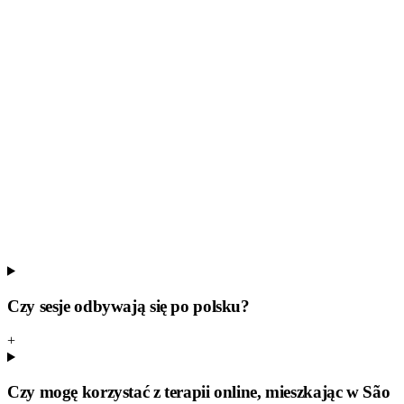
Potrzebujesz natychmiastowej pomocy?
Wefeel oferuje zaplanowane sesje online — nie jesteśmy służbą
ratunkową i nie zajmujemy się pomocą w nagłych kryzysach. Jeśli
Ty lub ktoś bliski jesteście w bezpośrednim zagrożeniu życia lub
zdrowia, skorzystaj z lokalnej pomocy kryzysowej. Jest dostępna od
ręki i bezpłatnie.
Nagły wypadek — pogotowie SAMU / policja (Brazylia)
192
/ 190
CVV (Centro de Valorização da Vida) — wsparcie w
kryzysie, całodobowo i bezpłatnie
188
Czy sesje odbywają się po polsku?
+
Czy mogę korzystać z terapii online, mieszkając w São