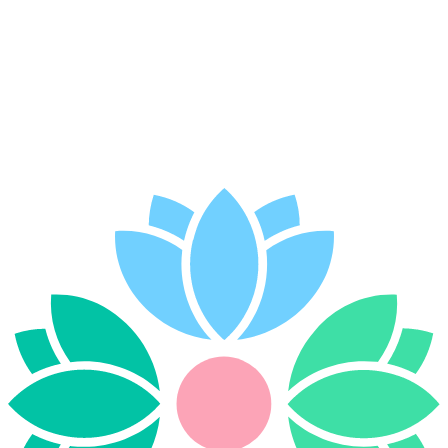
Jesteś polskojęzycznym terapeutą
obsługującym polskojęzycznych klientów w
Brazylii?
Dołącz do Wefeel i docieraj do Polaków szukających wsparcia w
ojczystym języku, gdziekolwiek mieszkają. Prowadź sesje online,
buduj swój profil i dziel się wiedzą ze społecznością
polskojęzyczną.
Dołącz do Wefeel
→