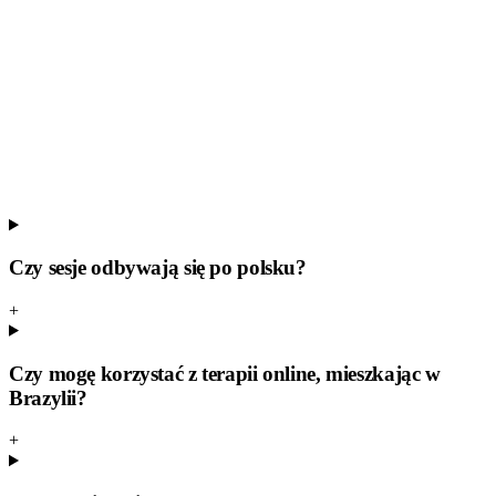
ratunkową i nie zajmujemy się pomocą w nagłych kryzysach. Jeśli
Ty lub ktoś bliski jesteście w bezpośrednim zagrożeniu życia lub
zdrowia, skorzystaj z lokalnej pomocy kryzysowej. Jest dostępna od
ręki i bezpłatnie.
Nagły wypadek — pogotowie SAMU / policja (Brazylia)
192
/ 190
CVV (Centro de Valorização da Vida) — wsparcie w
kryzysie, całodobowo i bezpłatnie
188
Czy sesje odbywają się po polsku?
+
Czy mogę korzystać z terapii online, mieszkając w
Brazylii?
+