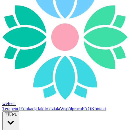
wefeel
.
Terapeuci
Edukacja
Jak to działa
Współpraca
FAQ
Kontakt
🇵🇱
PL