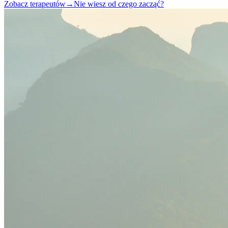
Zobacz terapeutów
→
Nie wiesz od czego zacząć?