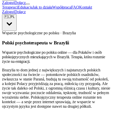
Zaloguj
Dołącz
Terapeuci
Edukacja
Jak to działa
Współpraca
FAQ
Kontakt
Zaloguj
Dołącz
🇵🇱
PL
Wsparcie psychologiczne po polsku · Brazylia
Polski psychoterapeuta w Brazylii
Wsparcie psychologiczne po polsku online — dla Polaków i osób
polskojęzycznych mieszkających w Brazylii. Terapia, która rozumie
życie na emigracji.
Brazylia to dom jednej z największych i najstarszych polskich
społeczności na świecie — potomkowie polskich osadników,
zwłaszcza w stanie Paraná, budują tu swoją tożsamość od pokoleń,
a kolejni Polacy przyjeżdżają za pracą, miłością czy przygodą. Ale
życie tak daleko od Polski, z ogromną różnicą czasu i kultury, niesie
swoje wyzwania: poczucie oddalenia, tęsknotę, trudność w pełnym
wyrażeniu siebie. Polskojęzyczny terapeuta online rozumie ten
kontekst — a sesje przez internet sprawiają, że wsparcie w
ojczystym języku jest dostępne nawet na drugiej półkuli.