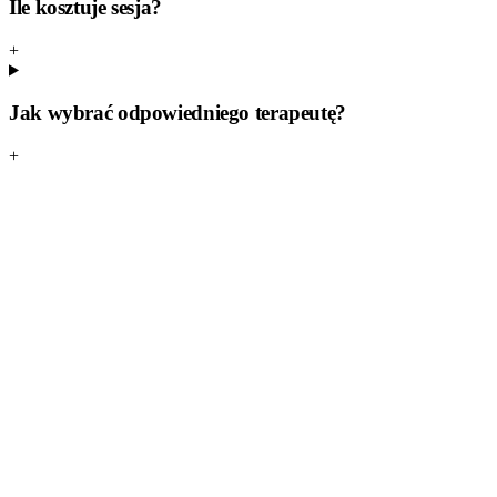
Ile kosztuje sesja?
+
Jak wybrać odpowiedniego terapeutę?
+
Odkryj edukację i webinary
→
Dla specjalistów