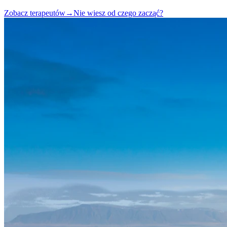
Zobacz terapeutów
→
Nie wiesz od czego zacząć?