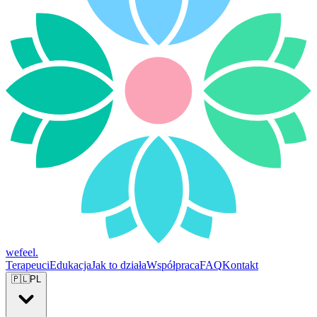
wefeel
.
Terapeuci
Edukacja
Jak to działa
Współpraca
FAQ
Kontakt
🇵🇱
PL