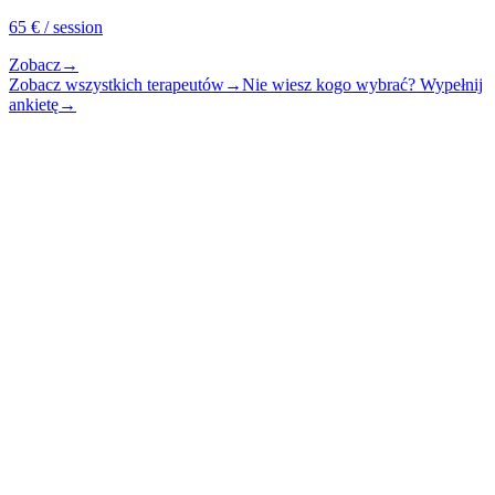
65
€
/ session
Zobacz
→
Zobacz wszystkich terapeutów
→
Nie wiesz kogo wybrać? Wypełnij
ankietę
→