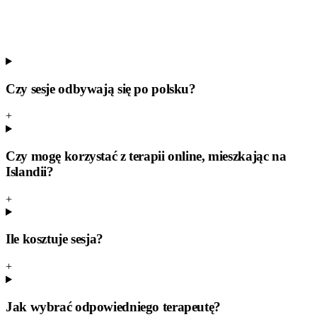
całodobowo; można poprosić o rozmowę po angielsku
1717
Píeta Samtökin — zapobieganie samobójstwom
552 2218
Czy sesje odbywają się po polsku?
+
Czy mogę korzystać z terapii online, mieszkając na
Islandii?
+
Ile kosztuje sesja?
+
Jak wybrać odpowiedniego terapeutę?