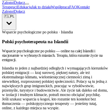
Zaloguj
Dołącz
Terapeuci
Edukacja
Jak to działa
Współpraca
FAQ
Kontakt
Zaloguj
Dołącz
🇵🇱
PL
Wsparcie psychologiczne po polsku · Islandia
Polski psychoterapeuta na Islandii
Wsparcie psychologiczne po polsku — online na całej Islandii i
stacjonarnie w wybranych miastach. Terapia, która rozumie życie na
emigracji.
Islandia to jeden z najbardziej odległych i wymagających kierunków
polskiej emigracji — kraj surowej, pięknej natury, ale też
ekstremalnego klimatu, wielomiesięcznej ciemności zimą i
niewielkiej, rozproszonej polskiej społeczności. Polacy są tu jedną z
największych grup imigranckich, pracując w rybołówstwie,
przemyśle, turystyce i budownictwie. Ale życie tak daleko od domu,
w izolacji i trudnym klimacie, potrafi mocno obciążać psychikę.
Jeśli szukasz wsparcia u kogoś, kto rozumie ten kontekst bez
tłumaczenia — polskojęzycznego terapeuty — jesteśmy tutaj,
online, z każdego miejsca na wyspie.