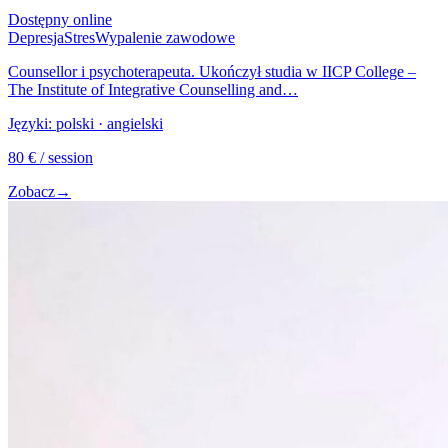
Dostępny online
Depresja
Stres
Wypalenie zawodowe
Counsellor i psychoterapeuta. Ukończył studia w IICP College –
The Institute of Integrative Counselling and…
Języki:
polski · angielski
80
€
/ session
Zobacz
→