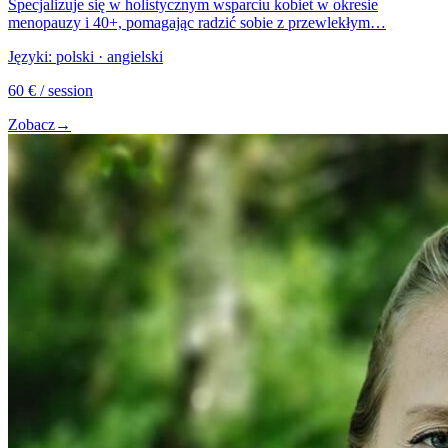
Specjalizuje się w holistycznym wsparciu kobiet w okresie
menopauzy i 40+, pomagając radzić sobie z przewlekłym…
Języki:
polski · angielski
60
€
/ session
Zobacz
→