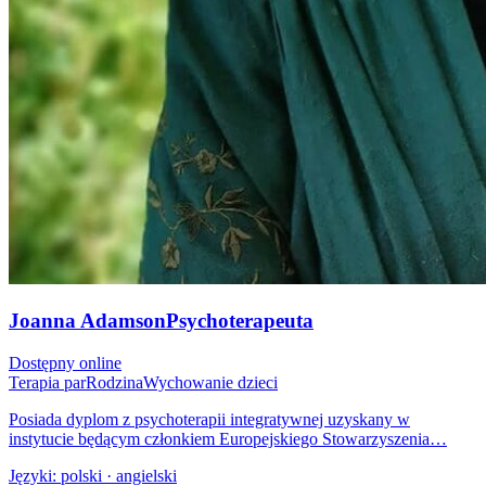
Joanna Adamson
Psychoterapeuta
Dostępny online
Terapia par
Rodzina
Wychowanie dzieci
Posiada dyplom z psychoterapii integratywnej uzyskany w
instytucie będącym członkiem Europejskiego Stowarzyszenia…
Języki:
polski · angielski