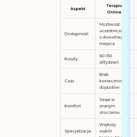
Terapia
Aspekt
Online
Możliwość
uczestniczenia
Dostępność
z dowolnego
miejsca
60-150
Koszty
zł/tydzień
Brak
Czas
konieczności
dojazdów
Sesje w
Komfort
znanym
otoczeniu
Większy
Specjalizacja
wybór