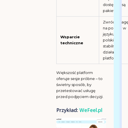
dostępne są
pakiety.
Zwróć uwag
na pomoc w
języku
Wsparcie
polskim i
techniczne
stabilność
działania
platformy.
Większość platform
oferuje sesje próbne – to
świetny sposób, by
przetestować usługę
przed podjęciem decyzji.
Przykład:
WeFeel.pl