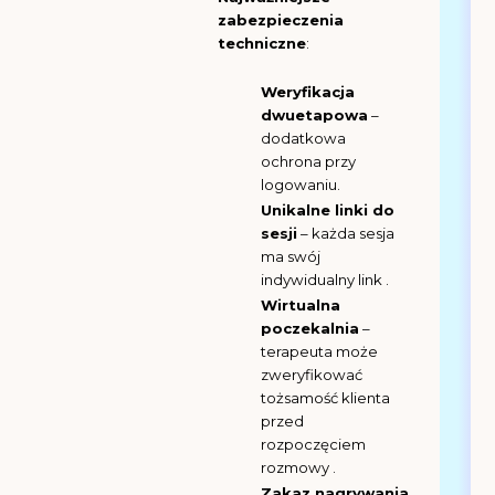
zabezpieczenia
techniczne
:
Weryfikacja
dwuetapowa
–
dodatkowa
ochrona przy
logowaniu.
Unikalne linki do
sesji
– każda sesja
ma swój
indywidualny link .
Wirtualna
poczekalnia
–
terapeuta może
zweryfikować
tożsamość klienta
przed
rozpoczęciem
rozmowy .
Zakaz nagrywania