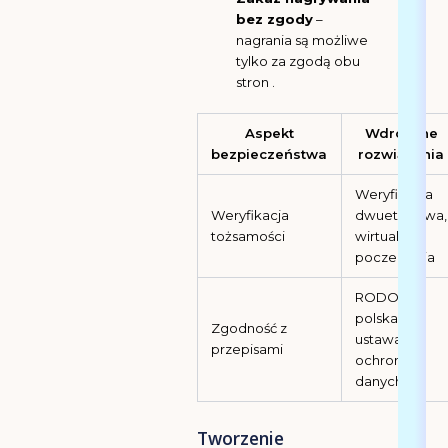
bez zgody
–
nagrania są możliwe
tylko za zgodą obu
stron .
Aspekt
Wdrożone
bezpieczeństwa
rozwiązania
Weryfikacja
Weryfikacja
dwuetapowa,
tożsamości
wirtualna
poczekalnia
RODO,
polska
Zgodność z
ustawa o
przepisami
ochronie
danych
Tworzenie