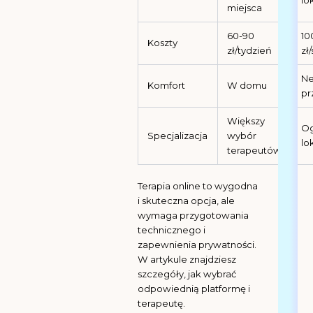
lo
miejsca
60-90
10
Koszty
zł/tydzień
zł/
Ne
Komfort
W domu
pr
Większy
Og
Specjalizacja
wybór
lo
terapeutów
Terapia online to wygodna
i skuteczna opcja, ale
wymaga przygotowania
technicznego i
zapewnienia prywatności.
W artykule znajdziesz
szczegóły, jak wybrać
odpowiednią platformę i
terapeutę.