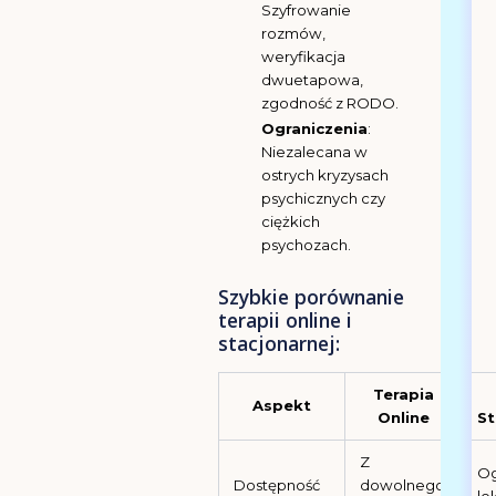
Szyfrowanie
rozmów,
weryfikacja
dwuetapowa,
zgodność z RODO.
Ograniczenia
:
Niezalecana w
ostrych kryzysach
psychicznych czy
ciężkich
psychozach.
Szybkie porównanie
terapii online i
stacjonarnej:
Terapia
Aspekt
Online
St
Z
Og
Dostępność
dowolnego