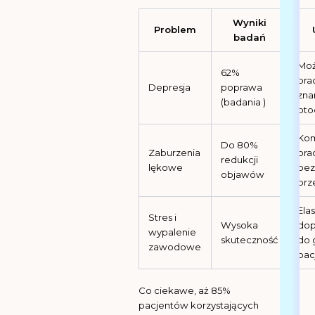
Wyniki
Problem
badań
Moż
62%
pra
Depresja
poprawa
zn
(badania )
oto
Kom
Do 80%
Zaburzenia
pra
redukcji
lękowe
bez
objawów
prz
Ela
Stres i
Wysoka
do
wypalenie
skuteczność
do 
zawodowe
pac
Co ciekawe, aż 85%
pacjentów korzystających