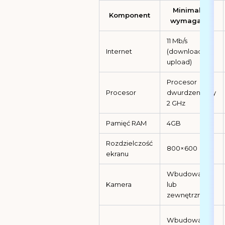
Minimalne
Komponent
wymagania
11 Mb/s
Internet
(download i
upload)
Procesor
Procesor
dwurdzeniowy
2 GHz
Pamięć RAM
4GB
Rozdzielczość
800×600
ekranu
Wbudowana
Kamera
lub
zewnętrzna
Wbudowany