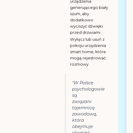
urządzenia
generującego biały
szum, aby
dodatkowo
wyciszyć dźwięki
przed drzwiami .
Wyłącz lub usuń z
pokoju urządzenia
smart home, które
mogą rejestrować
rozmowy .
"W Polsce
psychologowie
są
związani
tajemnicą
zawodową,
która
obejmuje
również