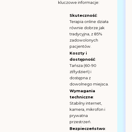
kluczowe informacje:
Skuteczność
:
Terapia online działa
równie dobrze jak
tradycyjna, z 85%
zadowolonych
pacjentów.
Koszty i
dostępność
:
Tańsza (60-90
zł/tydzień) i
dostępna z
dowolnego miejsca.
Wymagania
techniczne
:
Stabilny internet,
kamera, mikrofon i
prywatna
przestrzeń.
Bezpieczeństwo
: