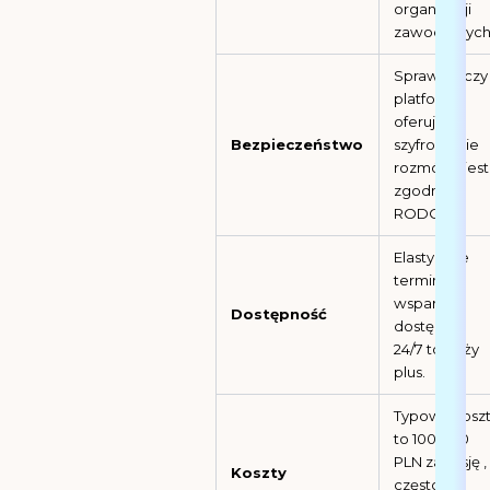
organizacji
zawodowych
Sprawdź, czy
platforma
oferuje
Bezpieczeństwo
szyfrowanie
rozmów i jest
zgodna z
RODO.
Elastyczne
terminy i
wsparcie
Dostępność
dostępne
24/7 to duży
plus.
Typowy kosz
to 100-200
PLN za sesję ,
Koszty
często