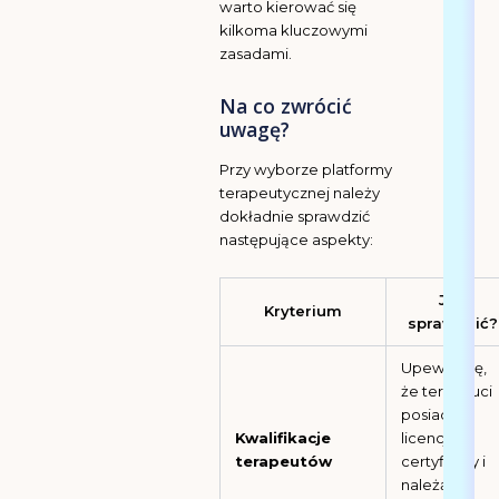
warto kierować się
kilkoma kluczowymi
zasadami.
Na co zwrócić
uwagę?
Przy wyborze platformy
terapeutycznej należy
dokładnie sprawdzić
następujące aspekty:
Jak
Kryterium
sprawdzić?
Upewnij się,
że terapeuci
posiadają
Kwalifikacje
licencje,
terapeutów
certyfikaty i
należą do