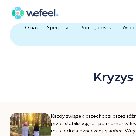
Skip
to
content
O nas
Specjaliści
Pomagamy
Wspó
Kryzys
Każdy związek przechodzi przez różn
przez stabilizację, aż po momenty kry
musi jednak oznaczać jej końca. Wręc