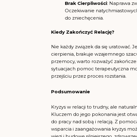
Brak Cierpliwości
: Naprawa z
Oczekiwanie natychmiastowyc
do zniechęcenia.
Kiedy Zakończyć Relację?
Nie każdy związek da się uratować. Jeś
cierpienia, brakuje wzajemnego sza
przemocy, warto rozważyć zakończen
sytuacjach pomoc terapeutyczna moż
przejściu przez proces rozstania.
Podsumowanie
Kryzys w relacji to trudny, ale natur
Kluczem do jego pokonania jest otwa
do pracy nad sobą i relacją. Z pomo
wsparcia i zaangażowania kryzys może
więzi i budowę silniejszego, zdrowsz