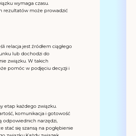
wiązku wymaga czasu.
h rezultatów może prowadzić
li relacja jest źródłem ciągłego
cunku lub dochodzi do
ie związku. W takich
e pomóc w podjęciu decyzji i
alny etap każdego związku.
rtość, komunikacja i gotowość
cą odpowiednich narzędzi,
 stać się szansą na pogłębienie
ego związku.Każdy związek