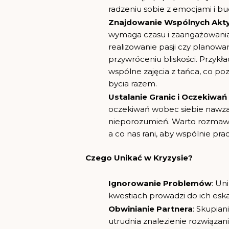
radzeniu sobie z emocjami i bu
Znajdowanie Wspólnych Akt
wymaga czasu i zaangażowania
realizowanie pasji czy planow
przywróceniu bliskości. Przykład
wspólne zajęcia z tańca, co poz
bycia razem.
Ustalanie Granic i Oczekiwań
oczekiwań wobec siebie nawzaj
nieporozumień. Warto rozmawia
a co nas rani, aby wspólnie pra
Czego
Unikać w Kryzysie?
Ignorowanie Problemów
: Un
kwestiach prowadzi do ich eskal
Obwinianie Partnera
: Skupian
utrudnia znalezienie rozwiązani