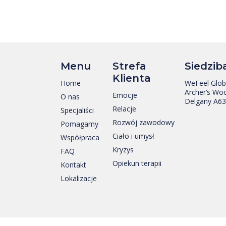
Menu
Strefa
Siedzib
Klienta
Home
WeFeel Globa
Archer’s Woo
Emocje
O nas
Delgany A63
Relacje
Specjaliści
Rozwój zawodowy
Pomagamy
Ciało i umysł
Współpraca
Kryzys
FAQ
Opiekun terapii
Kontakt
Lokalizacje