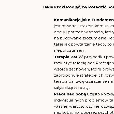
Jakie Kroki Podjąć, by Poradzić S
Komunikacja jako Fundame
jest otwarta i szczera komunik
obaw i potrzeb w sposób, który
na budowanie zrozumienia. Tec
takie jak powtarzanie tego, co
nieporozumień.
Terapia Par
W przypadku powa
rozważyć terapię par. Profesjo
wzorce zachowań, które prowa
zaproponuje strategie ich rozw
terapia par zwiększa szanse n
satysfakcji w relacji.
Praca nad Sobą
Często kryzysy
indywidualnych problemów, taki
własnej wartości czy nierozwiąz
nad sobą, np. poprzez psycho