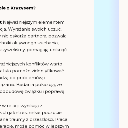
obie z Kryzysem?
nt
Najważniejszym elementem
acja. Wyrażanie swoich uczuć,
 nie oskarża partnera, pozwala
hniki aktywnego słuchania,
 usłyszeliśmy, pomagają uniknąć
żniejszych konfliktów warto
nalista pomoże zidentyfikować
dzą do problemów, i
iązania. Badania pokazują, że
a odbudowę związku i poprawę
 w relacji wynikają z
ch jak stres, niskie poczucie
ane traumy z przeszłości. Praca
terapię, może pomóc w lepszym