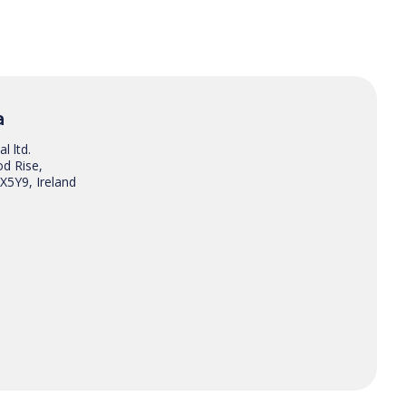
a
l ltd.
d Rise,
X5Y9, Ireland