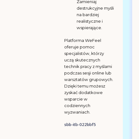
Zamieniaj
destrukcyjne myśli
na bardziej
realistyczne i
wspierające.
Platforma WeFeel
oferuje pomoc
specjalistów, którzy
uczą skutecznych
technik pracy z myślami
podczas sesji online lub
warsztatów grupowych.
Dzięki temu możesz
zyskać dodatkowe
wsparcie w
codziennych
wyzwaniach.
sbb-itb-022bbf5