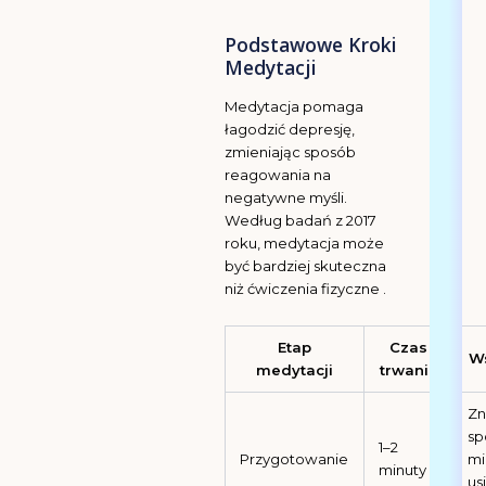
Podstawowe Kroki
Medytacji
Medytacja pomaga
łagodzić depresję,
zmieniając sposób
reagowania na
negatywne myśli.
Według badań z 2017
roku, medytacja może
być bardziej skuteczna
niż ćwiczenia fizyczne .
Etap
Czas
W
medytacji
trwania
Zn
sp
1–2
Przygotowanie
mi
minuty
us