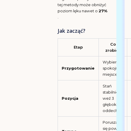
tej metody może obniżyć
poziom lęku nawet o
27%
.
Jak zacząć?
Co
Etap
zrobić?
Wybierz
Przygotowanie
spokojne
miejsce
Stań
stabilnie,
Pozycja
weź 3
głębokie
oddechy
Poruszaj
się powoli