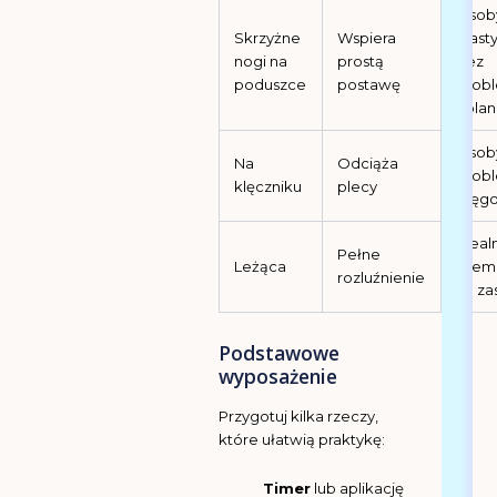
Osob
Skrzyżne
Wspiera
elast
nogi na
prostą
bez
poduszce
postawę
prob
kola
Osob
Na
Odciąża
prob
klęczniku
plecy
kręg
Ideal
Pełne
Leżąca
snem
rozluźnienie
na za
Podstawowe
wyposażenie
Przygotuj kilka rzeczy,
które ułatwią praktykę:
Timer
lub aplikację