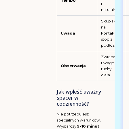
Tempo
i
naturalnie
Skup się
na
Uwaga
kontakcie
stóp z
podłożem
Zwracaj
uwagę na
Obserwacja
ruchy
ciała
Jak wpleść uważny
spacer w
codzienność?
Nie potrzebujesz
specjalnych warunków.
Wystarczy
5-10 minut