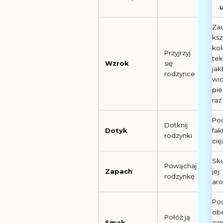
Zau
ksz
kol
Przyjrzyj
tek
Wzrok
się
jak
rodzynce
wid
pie
raz
Poc
Dotknij
Dotyk
fak
rodzynki
cię
Sku
Powąchaj
Zapach
jej
rodzynkę
ar
Poc
ob
Połóż ją
Smak
za