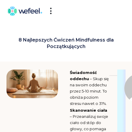
Skip
to
content
8 Najlepszych Ćwiczeń Mindfulness dla
Początkujących
Świadomość
oddechu
– Skup się
na swoim oddechu
przez 5-10 minut. To
obniża poziom
stresu nawet o 31%.
Skanowanie ciała
– Przeanalizuj swoje
ciało od stóp do
głowy, co pomaga