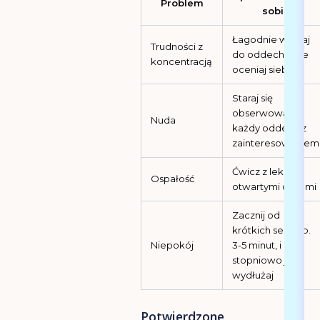
Problem
sobie
Łagodnie wracaj
Trudności z
do oddechu, nie
koncentracją
oceniaj siebie
Staraj się
obserwować
Nuda
każdy oddech z
zainteresowaniem
Ćwicz z lekko
Ospałość
otwartymi oczami
Zacznij od
krótkich sesji, np.
Niepokój
3-5 minut, i
stopniowo je
wydłużaj
Potwierdzone