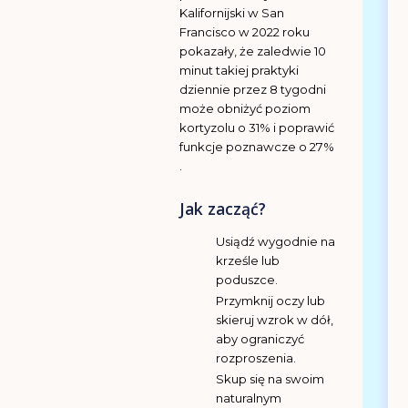
Kalifornijski w San
Francisco w 2022 roku
pokazały, że zaledwie 10
minut takiej praktyki
dziennie przez 8 tygodni
może obniżyć poziom
kortyzolu o 31% i poprawić
funkcje poznawcze o 27%
.
Jak zacząć?
Usiądź wygodnie na
krześle lub
poduszce.
Przymknij oczy lub
skieruj wzrok w dół,
aby ograniczyć
rozproszenia.
Skup się na swoim
naturalnym