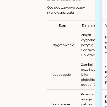
Oto podstawowe etapy
skanowania ciała:
Etap
Działanie
Znajdź
M
wygodną
m
Przygotowanie
pozycję
k
siedzącą
lub leżącą
Zamknij
S
oczy i weź
k
Rozpoczęcie
kilka
c
głębokich
oddechów
Przesuwaj
P
uwagę od
k
Skanowanie
palców
c