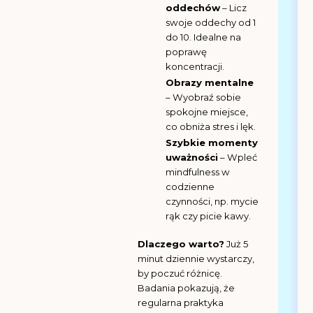
oddechów
– Licz
swoje oddechy od 1
do 10. Idealne na
poprawę
koncentracji.
Obrazy mentalne
– Wyobraź sobie
spokojne miejsce,
co obniża stres i lęk.
Szybkie momenty
uważności
– Wpleć
mindfulness w
codzienne
czynności, np. mycie
rąk czy picie kawy.
Dlaczego warto?
Już 5
minut dziennie wystarczy,
by poczuć różnicę.
Badania pokazują, że
regularna praktyka