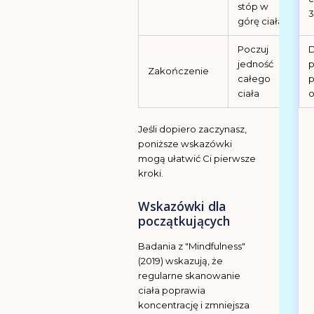
stóp w
3
górę ciała
Poczuj
D
jedność
p
Zakończenie
całego
p
ciała
o
Jeśli dopiero zaczynasz,
poniższe wskazówki
mogą ułatwić Ci pierwsze
kroki.
Wskazówki dla
początkujących
Badania z "Mindfulness"
(2019) wskazują, że
regularne skanowanie
ciała poprawia
koncentrację i zmniejsza