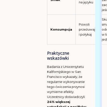
na języku
zac
jeś
Sku
Powoli
sma
Konsumpcja
przeżuwaj
od
i połykaj
w t
jed
Praktyczne
wskazówki
Badania z Uniwersytetu
Kalifornijskiego w San
Francisco wykazały, że
regularne wykonywanie
tego ćwiczenia przynosi
wymierne efekty.
Uczestnicy doświadczyli
24% większej
satysfakcji z posiłków