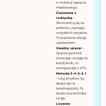
w redukcji napięcia
mięśniowego.
Ćwiczenie z
rodzynką
–
Skoncentruj się na
jedzeniu, używając
wszystkich zmysłów.
To poprawia relację
z jedzeniem.
Uważny spacer
–
Spaceruj powoli,
zwracając uwagę na
każdy krok, co
zmniejsza lęk o 27%.
Metoda 5-4-3-2-1
– Użyj zmysłów, by
skupić się na
teraźniejszości. To
skuteczna technika
na lęk.
Liczenie