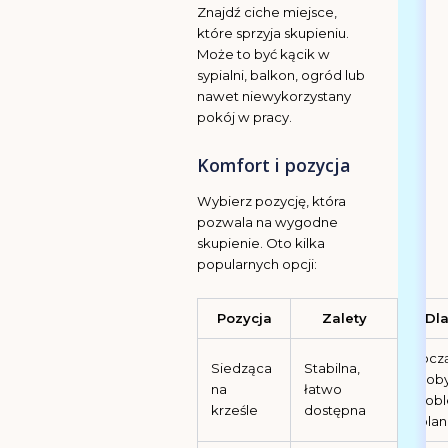
Znajdź ciche miejsce,
które sprzyja skupieniu.
Może to być kącik w
sypialni, balkon, ogród lub
nawet niewykorzystany
pokój w pracy.
Komfort i pozycja
Wybierz pozycję, która
pozwala na wygodne
skupienie. Oto kilka
popularnych opcji:
Pozycja
Zalety
Dl
Począ
Siedząca
Stabilna,
osoby
na
łatwo
prob
krześle
dostępna
kola