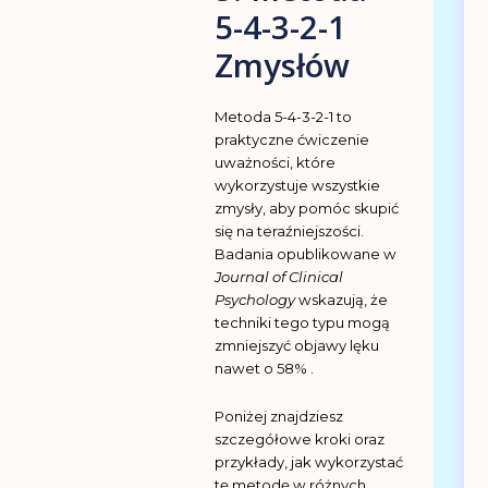
5-4-3-2-1
Zmysłów
Metoda 5-4-3-2-1 to
praktyczne ćwiczenie
uważności, które
wykorzystuje wszystkie
zmysły, aby pomóc skupić
się na teraźniejszości.
Badania opublikowane w
Journal of Clinical
Psychology
wskazują, że
techniki tego typu mogą
zmniejszyć objawy lęku
nawet o 58% .
Poniżej znajdziesz
szczegółowe kroki oraz
przykłady, jak wykorzystać
tę metodę w różnych