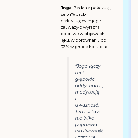
Joga
: Badania pokazują,
że 54% osób
praktykujących jogę
zauważyło wyraźną
poprawę w objawach
lęku, w porównaniu do
33% w grupie kontrolnej .
"Joga łączy
ruch,
głębokie
oddychanie,
medytację
i
uważność.
Ten zestaw
nie tylko
poprawia
elastyczność
i zdrowie