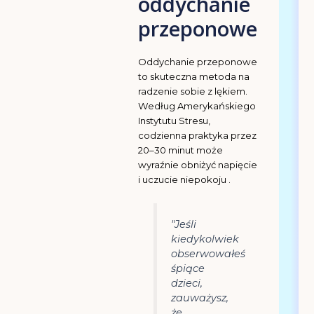
oddychanie
przeponowe
Oddychanie przeponowe
to skuteczna metoda na
radzenie sobie z lękiem.
Według Amerykańskiego
Instytutu Stresu,
codzienna praktyka przez
20–30 minut może
wyraźnie obniżyć napięcie
i uczucie niepokoju .
"Jeśli
kiedykolwiek
obserwowałeś
śpiące
dzieci,
zauważysz,
że