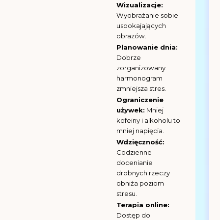
Wizualizacje:
Wyobrażanie sobie
uspokajających
obrazów.
Planowanie dnia:
Dobrze
zorganizowany
harmonogram
zmniejsza stres.
Ograniczenie
używek:
Mniej
kofeiny i alkoholu to
mniej napięcia.
Wdzięczność:
Codzienne
docenianie
drobnych rzeczy
obniża poziom
stresu.
Terapia online:
Dostęp do