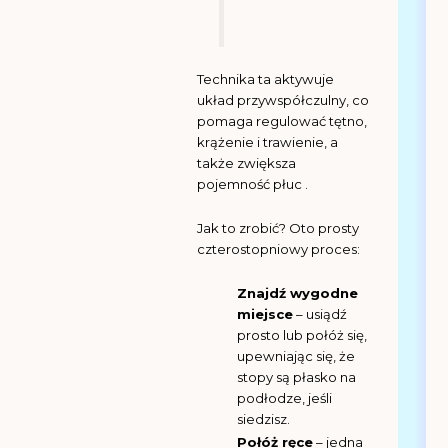
Technika ta aktywuje
układ przywspółczulny, co
pomaga regulować tętno,
krążenie i trawienie, a
także zwiększa
pojemność płuc .
Jak to zrobić? Oto prosty
czterostopniowy proces:
Znajdź wygodne
miejsce
– usiądź
prosto lub połóż się,
upewniając się, że
stopy są płasko na
podłodze, jeśli
siedzisz.
Połóż ręce
– jedna