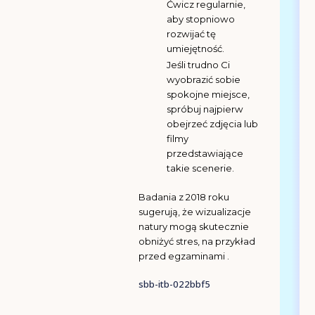
Ćwicz regularnie,
aby stopniowo
rozwijać tę
umiejętność.
Jeśli trudno Ci
wyobrazić sobie
spokojne miejsce,
spróbuj najpierw
obejrzeć zdjęcia lub
filmy
przedstawiające
takie scenerie.
Badania z 2018 roku
sugerują, że wizualizacje
natury mogą skutecznie
obniżyć stres, na przykład
przed egzaminami .
sbb-itb-022bbf5