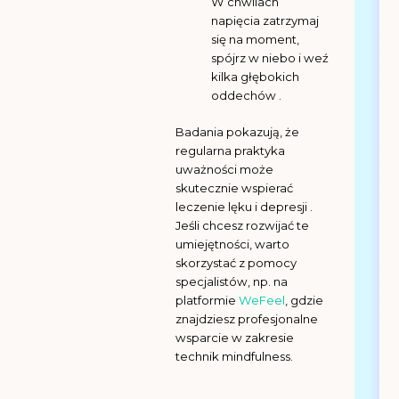
W chwilach
napięcia zatrzymaj
się na moment,
spójrz w niebo i weź
kilka głębokich
oddechów .
Badania pokazują, że
regularna praktyka
uważności może
skutecznie wspierać
leczenie lęku i depresji .
Jeśli chcesz rozwijać te
umiejętności, warto
skorzystać z pomocy
specjalistów, np. na
platformie
WeFeel
, gdzie
znajdziesz profesjonalne
wsparcie w zakresie
technik mindfulness.