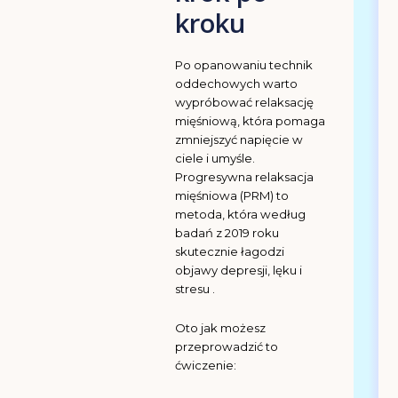
kroku
Po opanowaniu technik
oddechowych warto
wypróbować relaksację
mięśniową, która pomaga
zmniejszyć napięcie w
ciele i umyśle.
Progresywna relaksacja
mięśniowa (PRM) to
metoda, która według
badań z 2019 roku
skutecznie łagodzi
objawy depresji, lęku i
stresu .
Oto jak możesz
przeprowadzić to
ćwiczenie: