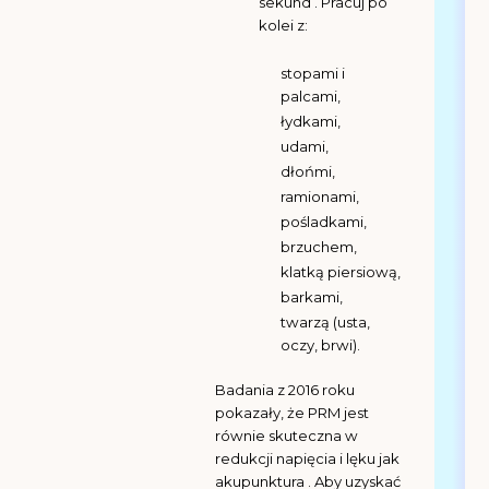
sekund . Pracuj po
kolei z:
stopami i
palcami,
łydkami,
udami,
dłońmi,
ramionami,
pośladkami,
brzuchem,
klatką piersiową,
barkami,
twarzą (usta,
oczy, brwi).
Badania z 2016 roku
pokazały, że PRM jest
równie skuteczna w
redukcji napięcia i lęku jak
akupunktura . Aby uzyskać