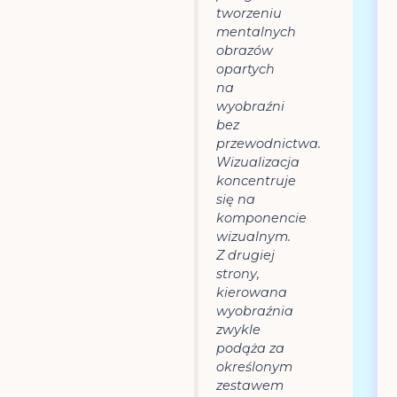
tworzeniu
mentalnych
obrazów
opartych
na
wyobraźni
bez
przewodnictwa.
Wizualizacja
koncentruje
się na
komponencie
wizualnym.
Z drugiej
strony,
kierowana
wyobraźnia
zwykle
podąża za
określonym
zestawem