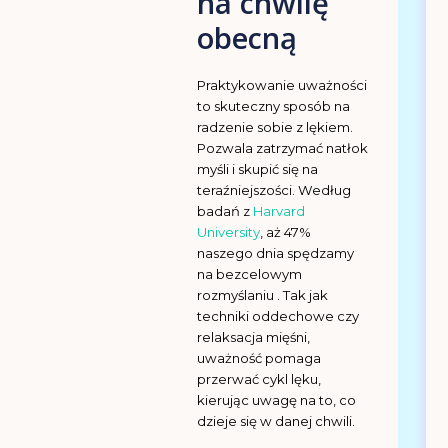
na chwilę
obecną
Praktykowanie uważności
to skuteczny sposób na
radzenie sobie z lękiem.
Pozwala zatrzymać natłok
myśli i skupić się na
teraźniejszości. Według
badań z
Harvard
University
, aż 47%
naszego dnia spędzamy
na bezcelowym
rozmyślaniu . Tak jak
techniki oddechowe czy
relaksacja mięśni,
uważność pomaga
przerwać cykl lęku,
kierując uwagę na to, co
dzieje się w danej chwili.